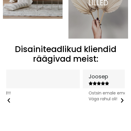
LILLED
Disainiteadlikud kliendid
räägivad meist:
Joosep





Ostsin emale emadepäevaks laheda seinadeko.
Väga rahul oli!